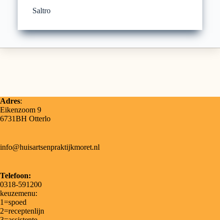
Saltro
Adres
:
Eikenzoom 9
6731BH Otterlo
info@huisartsenpraktijkmoret.nl
Telefoon:
0318-591200
keuzemenu:
1=spoed
2=receptenlijn
3=assistente