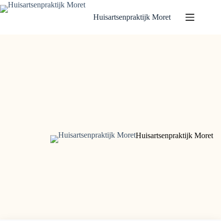
Ga
naar
Huisartsenpraktijk Moret
de
inhoud
Huisartsenpraktijk Moret